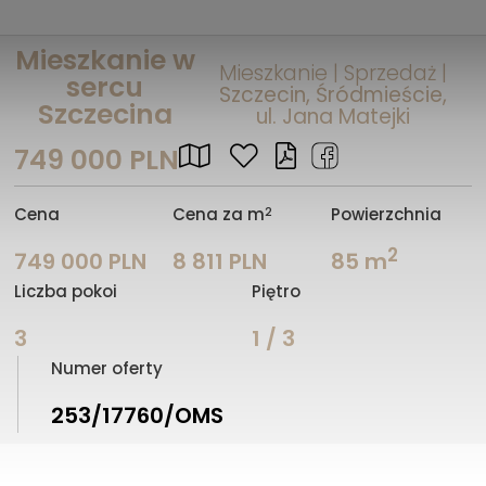
Mieszkanie w
Mieszkanie | Sprzedaż |
sercu
Szczecin, Śródmieście,
Szczecina
ul. Jana Matejki
749 000 PLN
2
Cena
Cena za m
Powierzchnia
2
749 000 PLN
8 811 PLN
85 m
Liczba pokoi
Piętro
3
1 / 3
Numer oferty
253/17760/OMS